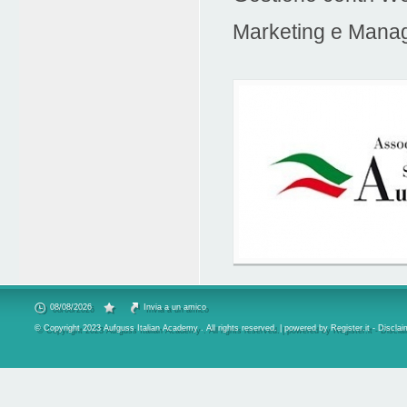
Marketing e Manag
08/08/2026
Invia a un amico
© Copyright 2023 Aufguss Italian Academy . All rights reserved. | powered by
Register.it
-
Disclai