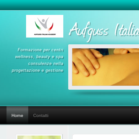
Aufguss Ital
formazione per centri
wellness, beauty e spa
consulenze nella
progettazione e gestione
Home
Contatti